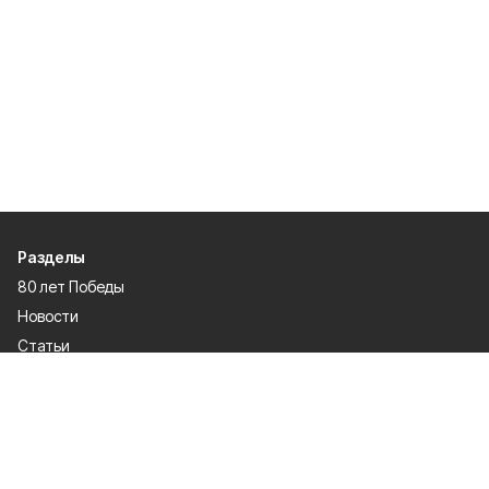
Разделы
80 лет Победы
Новости
Статьи
Официальные документы
Спорт
Культура
Политика