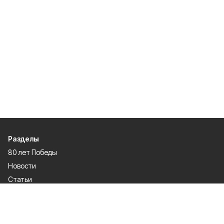
Разделы
80 лет Победы
Новости
Статьи
Официальные документы
Спорт
Культура