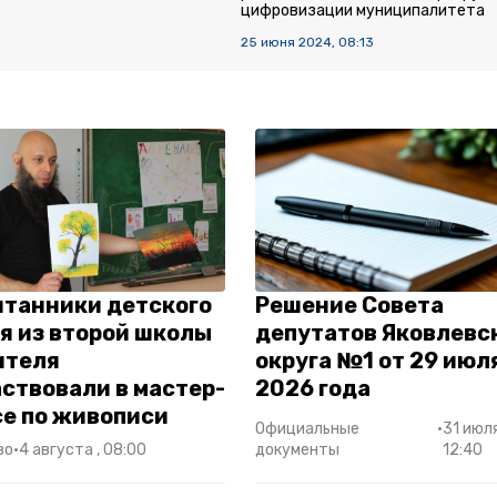
цифровизации муниципалитета
25 июня 2024, 08:13
итанники детского
Решение Совета
я из второй школы
депутатов Яковлевс
ителя
округа №1 от 29 июл
ствовали в мастер-
2026 года
се по живописи
Официальные
•
31 июля
во
•
4 августа , 08:00
документы
12:40