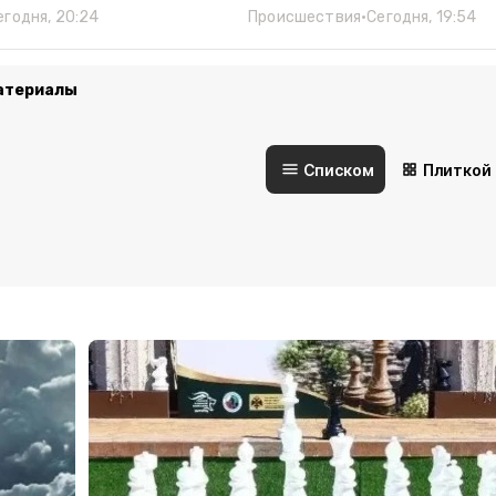
егодня, 20:24
Происшествия
•
Сегодня, 19:54
атериалы
Списком
Плиткой