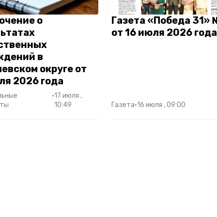
ючение о
Газета «Победа 31»
льтатах
от 16 июля 2026 года
ственных
ждений в
евском округе от
ля 2026 года
льные
•
17 июля ,
нты
10:49
Газета
•
16 июля , 09:00