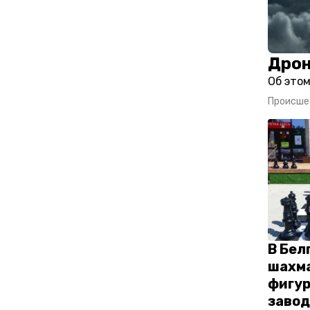
Дрон
Об это
Происше
В Бел
шахма
фигур
заво