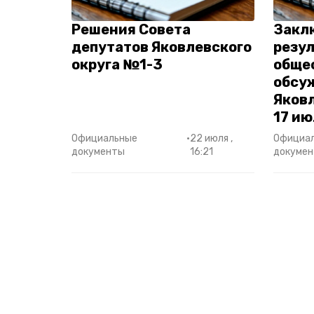
Решения Совета
Закл
депутатов Яковлевского
резу
округа №1-3
обще
обсу
Яковл
17 ию
Официальные
•
22 июля ,
Официа
документы
16:21
докуме