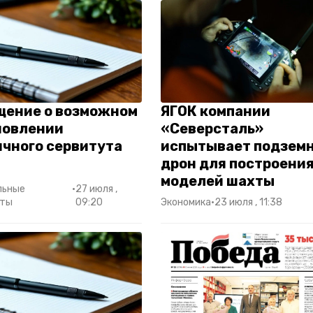
щение о возможном
ЯГОК компании
новлении
«Северсталь»
ичного сервитута
испытывает подзем
дрон для построения
моделей шахты
льные
•
27 июля ,
нты
09:20
Экономика
•
23 июля , 11:38