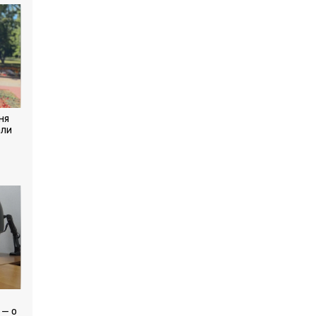
ня
али
 — о