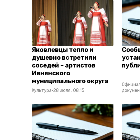
Яковлевцы тепло и
Сооб
душевно встретили
уста
соседей – артистов
публ
Ивнянского
муниципального округа
Официа
Культура
•
28 июля , 08:15
докуме