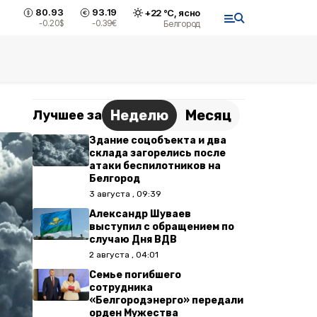
80.93
93.19
+
22
°С,
ясно
-0.20
$
-0.39
€
Белгород
Неделю
Месяц
Лучшее за
Здание соцобъекта и два
склада загорелись после
атаки беспилотников на
Белгород
3 августа , 09:39
Александр Шуваев
выступил с обращением по
случаю Дня ВДВ
2 августа , 04:01
Семье погибшего
сотрудника
«Белгородэнерго» передали
орден Мужества