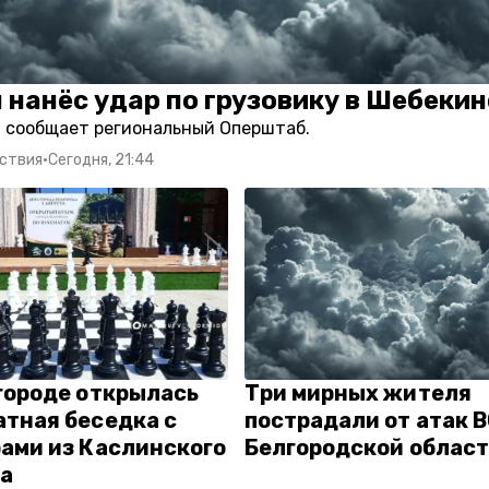
 нанёс удар по грузовику в Шебекин
м сообщает региональный Оперштаб.
ствия
•
Сегодня, 21:44
городе открылась
Три мирных жителя
тная беседка с
пострадали от атак В
ами из Каслинского
Белгородской облас
да