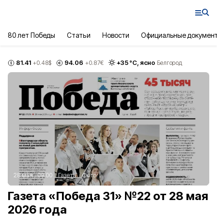
80 лет Победы
Статьи
Новости
Официальные докумен
81.41
94.06
+
35
°С,
ясно
+0.48
$
+0.87
€
Белгород
28 мая , 09:00
Газета
Фото:
Газета «Победа 31» №22 от 28 мая
2026 года