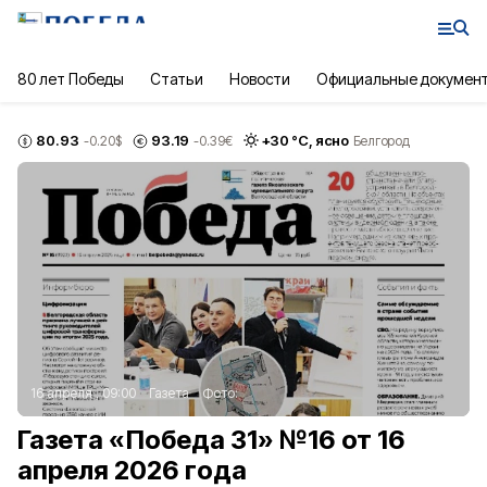
80 лет Победы
Статьи
Новости
Официальные докумен
80.93
93.19
+
30
°С,
ясно
-0.20
$
-0.39
€
Белгород
16 апреля , 09:00
Газета
Фото:
Газета «Победа 31» №16 от 16
апреля 2026 года