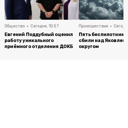
Общество
Сегодня, 10:57
Происшествия
Сегодня
Евгений Поддубный оценил
Пять беспилотнико
работу уникального
сбили над Яковлев
приёмного отделения ДОКБ
округом