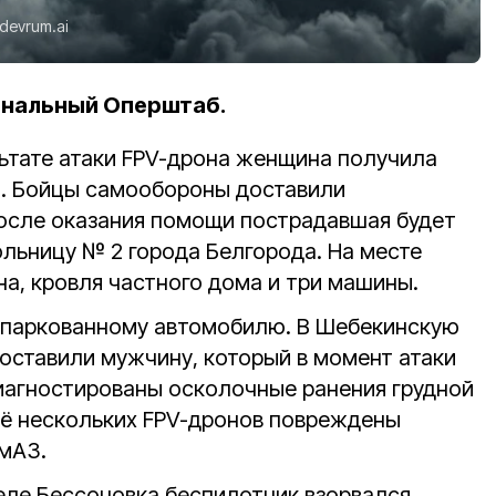
devrum.ai
ональный Оперштаб.
льтате атаки FPV-дрона женщина получила
а. Бойцы самообороны доставили
после оказания помощи пострадавшая будет
ольницу № 2 города Белгорода. На месте
а, кровля частного дома и три машины.
ипаркованному автомобилю. В Шебекинскую
ставили мужчину, который в момент атаки
диагностированы осколочные ранения грудной
ещё нескольких FPV-дронов повреждены
мАЗ.
селе Бессоновка беспилотник взорвался