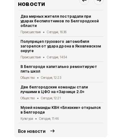
новости
Два мирных жителя пострадали при
Мирный жит
ударах беспилотников по Белгородской
атаки ВСУ н
области
Происшествия
Происшествия
Сегодня, 16:36
218 пар пож
Полуприцеп грузового автомобиля
Белгородск
загорелся от удара дрона в Яковлевском
Общество
Се
округе
Четыре бес
Происшествия
Сегодня, 14:54
несколько с
В Белгороде капитально ремонтируют
Происшествия
пять школ
Девять мир
Общество
Сегодня, 12:23
атаке бесп
Две белгородские команды стали
Происшествия
лучшими в ЦФО на «Зарнице 2.0»
Шуваев: ВСУ
Общество
Сегодня, 12:21
Белгородск
Музей команды КВН «Близкие» открылся
Происшествия
в Белгороде
Культура
Сегодня, 11:46
Все новости