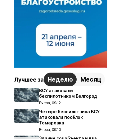
Неделю
Месяц
Лучшее за
ВСУ атаковали
беспилотником Белгород
Вчера, 09:12
Четыре беспилотника ВСУ
атаковали посёлок
Томаровка
Вчера, 09:10
Здание соцобъекта и два