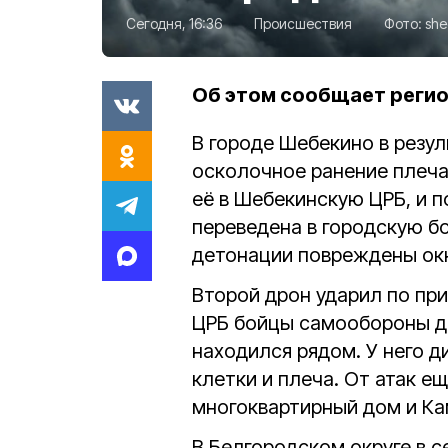
Сегодня, 16:36
Происшествия
Фото:
she
Об этом сообщает реги
В городе Шебекино в резу
осколочное ранение плеч
её в Шебекинскую ЦРБ, и 
переведена в городскую б
детонации повреждены окн
Второй дрон ударил по пр
ЦРБ бойцы самообороны до
находился рядом. У него 
клетки и плеча. От атак 
многоквартирный дом и Ка
В Белгородском округе в 