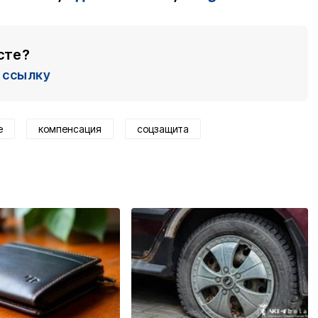
сте?
ссылку
е
компенсация
соцзащита