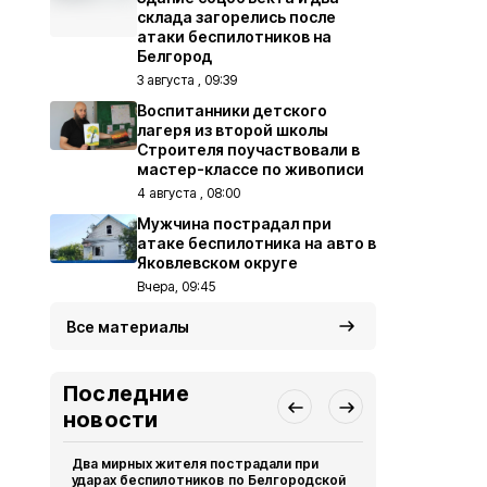
склада загорелись после
атаки беспилотников на
Белгород
3 августа , 09:39
Воспитанники детского
лагеря из второй школы
Строителя поучаствовали в
мастер-классе по живописи
4 августа , 08:00
Мужчина пострадал при
атаке беспилотника на авто в
Яковлевском округе
Вчера, 09:45
Все материалы
Последние
новости
Два мирных жителя пострадали при
Мирный жит
ударах беспилотников по Белгородской
атаки ВСУ н