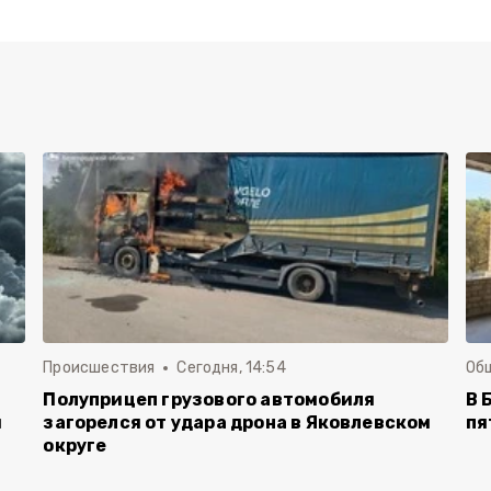
Происшествия
Сегодня, 14:54
Об
Полуприцеп грузового автомобиля
В 
й
загорелся от удара дрона в Яковлевском
пя
округе