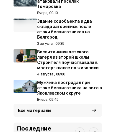
атаковали посёлок
Томаровка
Вчера, 09:10
Здание соцобъекта и два
склада загорелись после
атаки беспилотников на
Белгород
3 августа , 09:39
Воспитанники детского
лагеря из второй школы
Строителя поучаствовали в
мастер-классе по живописи
4 августа , 08:00
Мужчина пострадал при
атаке беспилотника на авто в
Яковлевском округе
Вчера, 09:45
Все материалы
Последние