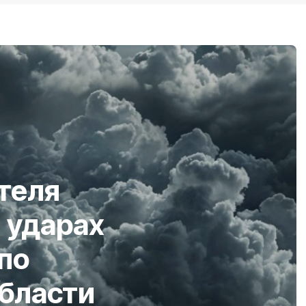
теля
 ударах
по
области