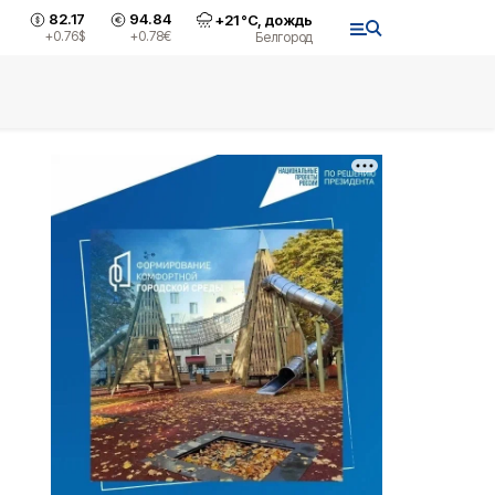
82.17
94.84
+
21
°С,
дождь
+0.76
$
+0.78
€
Белгород