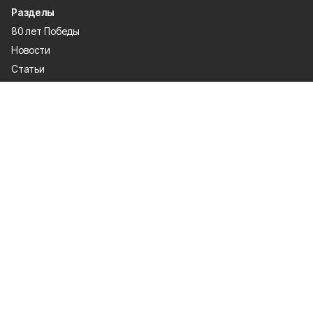
Разделы
80 лет Победы
Новости
Статьи
Официальные документы
Спорт
Культура
Политика
Проекты
Происшествия
Газета
Общество
Экономика
О проекте
Об издании
Правила использования