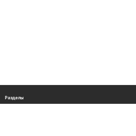
Разделы
80 лет Победы
Новости
Статьи
Официальные документы