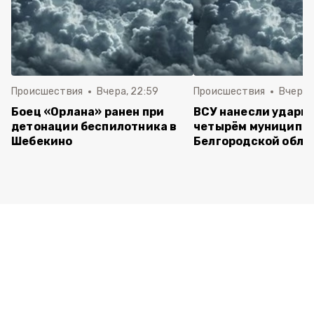
Происшествия
Вчера, 22:59
Происшествия
Вчера, 
Боец «Орлана» ранен при
ВСУ нанесли удары 
детонации беспилотника в
четырём муниципа
Шебекино
Белгородской обла