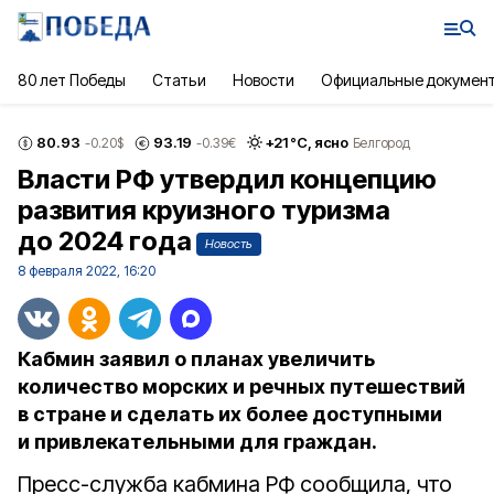
80 лет Победы
Статьи
Новости
Официальные докумен
80.93
93.19
+
21
°С,
ясно
-0.20
$
-0.39
€
Белгород
Власти РФ утвердил концепцию
развития круизного туризма
до 2024 года
Новость
8 февраля 2022, 16:20
Кабмин заявил о планах увеличить
количество морских и речных путешествий
в стране и сделать их более доступными
и привлекательными для граждан.
Пресс-служба кабмина РФ сообщила, что