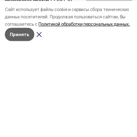
препаратах против COVID-19
Cайт использует файлы cookie и сервисы сбора технических
данных посетителей.
Продолжая пользоваться сайтом, Вы
Единой вакцины не будет.
соглашаетесь с
Политикой обработки персональных данных.
9 июня 2020, 16:20
Принять
Разделы
80 лет Победы
Новости
Статьи
Официальные документы
Спорт
Культура
Политика
Проекты
Происшествия