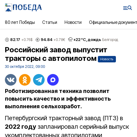
80 лет Победы
Статьи
Новости
Официальные докумен
82.17
94.84
+
22
°С,
дождь
+0.76
$
+0.78
€
Белгород
Российский завод выпустит
тракторы с автопилотом
Новость
30 октября 2022, 09:00
Роботизированная техника позволит
повысить качество и эффективность
выполнения сельхозработ.
Петербургский тракторный завод (ПТЗ) в
2022 году
запланировал серийный выпуск
укомплектованных автопилотами