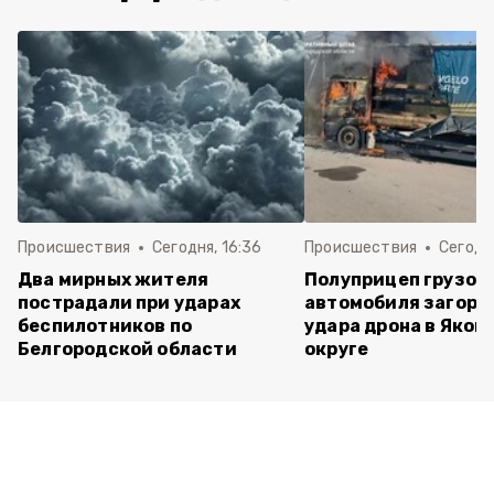
Происшествия
Сегодня, 16:36
Происшествия
Сегодня
Два мирных жителя
Полуприцеп грузов
пострадали при ударах
автомобиля загоре
беспилотников по
удара дрона в Яков
Белгородской области
округе