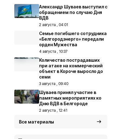
Александр Шуваев выступил с
обращением по случаю Дня
ВДВ
2 августа , 04:01
Семье погибшего сотрудника
«Белгородэнерго» передали
орден Мужества
4 августа , 10:37
Количество пострадавших
при атаке на коммерческий
объект в Короче выросло до
семи
3 августа , 09:40
Шуваев принял участие в
памятных мероприятиях ко
Дню ВДВ в Белгороде
2 августа , 12:41
Все материалы