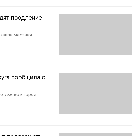
удят продление
тавила местная
руга сообщила о
го уже во второй