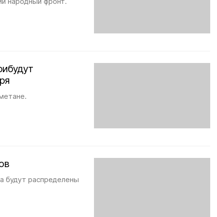
й народный фронт.
рибудут
ря
 метане.
ов
а будут распределены