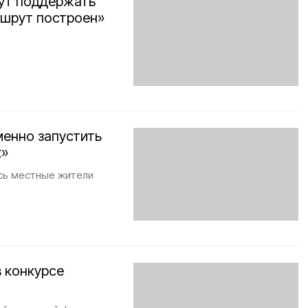
ут поддержать
ршрут построен»
менно запустить
к»
ись местные жители
в конкурсе