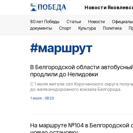
Новости Яковлевск
80 лет Победы
Статьи
Новости
Официаль
документы
Спорт
Культура
Политика
П
#
маршрут
В Белгородской области автобусны
продлили до Нелидовки
С 1 июля жители сёл Корочанского округа полу
до железнодорожного вокзала Белгорода.
1 июля , 08:20
На маршруте №104 в Белгородской 
новую остановку