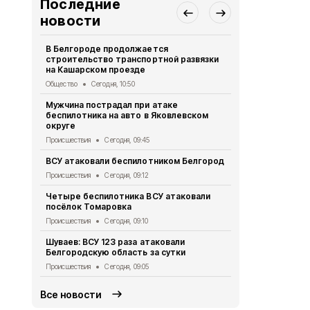
Последние
новости
В Белгороде продолжается
425 белгор
строительство транспортной развязки
получили су
на Кашарском проезде
граждан
Общество
Сегодня, 10:50
Экономика
Се
Мужчина пострадал при атаке
Белгородски
беспилотника на авто в Яковлевском
бота в «Ма
округе
Общество
Се
Происшествия
Сегодня, 09:45
Маршруты т
ВСУ атаковали беспилотником Белгород
Белгороде с
Происшествия
Сегодня, 09:12
Общество
Се
Четыре беспилотника ВСУ атаковали
«БАРС-Белг
посёлок Томаровка
ВСУ за трое
Происшествия
Сегодня, 09:10
Происшествия
Шуваев: ВСУ 123 раза атаковали
Дрон нанёс 
Белгородскую область за сутки
Шебекино
Происшествия
Сегодня, 09:05
Происшествия
Все новости