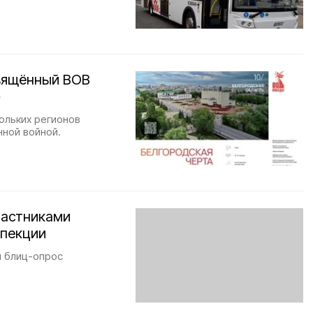
вящённый ВОВ
»
ольких регионов
нной войной.
частниками
спекции
й блиц-опрос