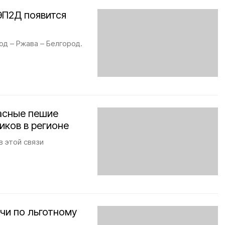
ЭП2Д появится
д – Ржава – Белгород.
асные пешие
иков в регионе
в этой связи
чи по льготному