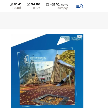
81.41
94.06
+
31
°С,
ясно
+0.48
$
+0.87
€
Белгород