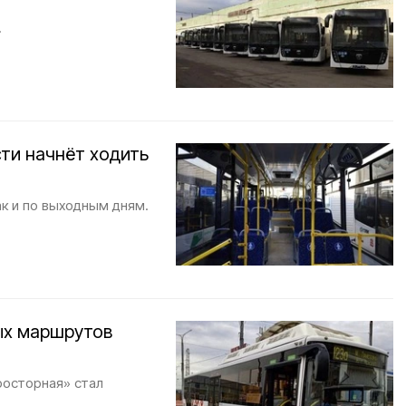
.
сти начнёт ходить
ак и по выходным дням.
ых маршрутов
росторная» стал