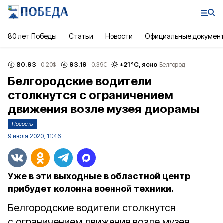
80 лет Победы
Статьи
Новости
Официальные докумен
80.93
93.19
+
21
°С,
ясно
-0.20
$
-0.39
€
Белгород
Белгородские водители
столкнутся с ограничением
движения возле музея диорамы
Новость
9 июля 2020, 11:46
Уже в эти выходные в областной центр
прибудет колонна военной техники.
Белгородские водители столкнутся
с ограничением движения возле музея