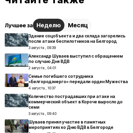
Читайте также
Неделю
Месяц
Лучшее за
Здание соцобъекта и два склада загорелись
после атаки беспилотников на Белгород
3 августа , 09:39
Александр Шуваев выступил с обращением
по случаю Дня ВДВ
2 августа , 04:01
Семье погибшего сотрудника
«Белгородэнерго» передали орден Мужества
4 августа , 10:37
Количество пострадавших при атаке на
коммерческий объект в Короче выросло до
семи
3 августа , 09:40
Шуваев принял участие в памятных
мероприятиях ко Дню ВДВ в Белгороде