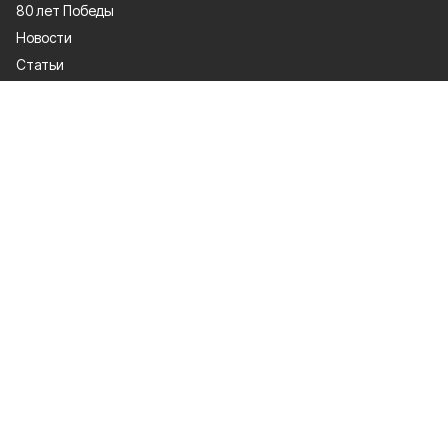
80 лет Победы
Новости
Статьи
Официальные документы
Спорт
Культура
Политика
Проекты
Происшествия
Газета
Общество
Экономика
О проекте
Об издании
Правила использования
Рекламодателям