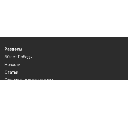
Разделы
80 лет Победы
Новости
Статьи
Официальные документы
Спорт
Культура
Политика
Проекты
Происшествия
Газета