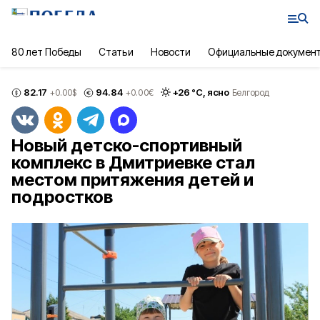
80 лет Победы
Статьи
Новости
Официальные докумен
82.17
94.84
+
26
°С,
ясно
+0.00
$
+0.00
€
Белгород
Новый детско-спортивный
комплекс в Дмитриевке стал
местом притяжения детей и
подростков