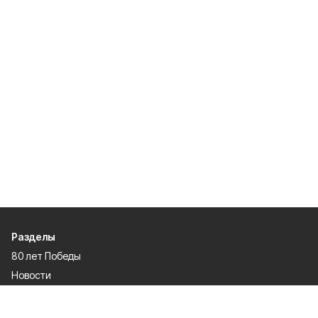
Разделы
80 лет Победы
Новости
Статьи
Официальные документы