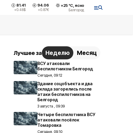
81.41
94.06
+
25
°С,
ясно
+0.48
$
+0.87
€
Белгород
Неделю
Месяц
Лучшее за
ВСУ атаковали
беспилотником Белгород
Сегодня, 09:12
Здание соцобъекта и два
склада загорелись после
атаки беспилотников на
Белгород
3 августа , 09:39
Четыре беспилотника ВСУ
атаковали посёлок
Томаровка
Сегодня, 09:10