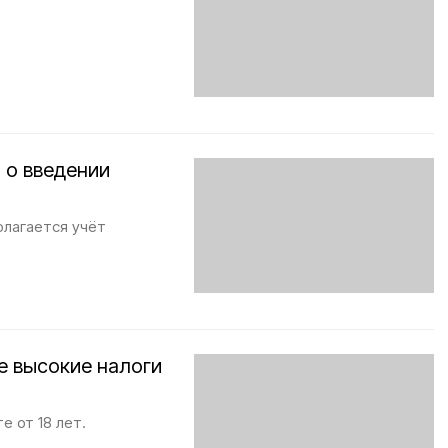
 о введении
олагается учёт
е высокие налоги
е от 18 лет.