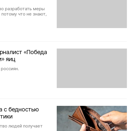
ово разработать меры
потому что не знают,
урналист «Победа
и» яиц
 россиян.
а с бедностью
итики
ство людей получает