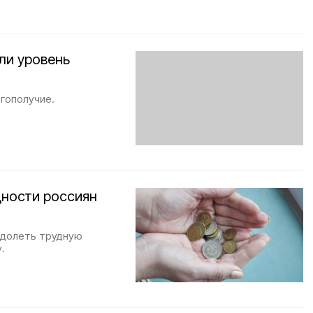
ли уровень
гополучие.
дности россиян
одолеть трудную
.