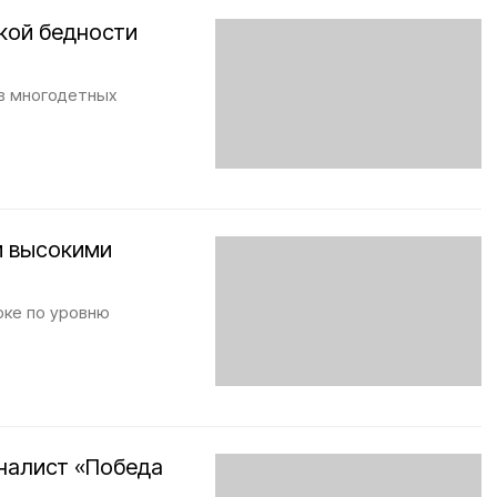
кой бедности
в многодетных
и высокими
рке по уровню
рналист «Победа