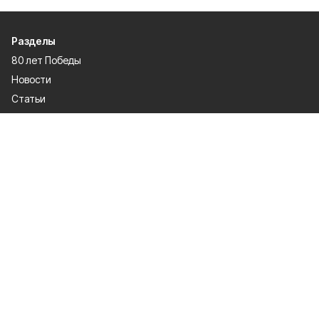
Разделы
80 лет Победы
Новости
Статьи
Официальные документы
Спорт
Культура
Политика
Проекты
Происшествия
Газета
Общество
Экономика
О проекте