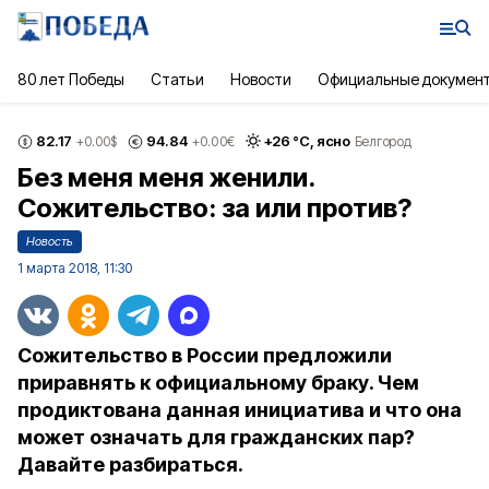
80 лет Победы
Статьи
Новости
Официальные докумен
82.17
94.84
+
26
°С,
ясно
+0.00
$
+0.00
€
Белгород
Без меня меня женили.
Сожительство: за или против?
Новость
1 марта 2018, 11:30
Сожительство в России предложили
приравнять к официальному браку. Чем
продиктована данная инициатива и что она
может означать для гражданских пар?
Давайте разбираться.