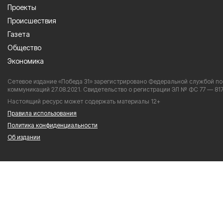
Проекты
Происшествия
Газета
Общество
Экономика
Сетевое издание «Победа 31» зарегистрировано Федеральной службой по
коммуникаций 27.08.2021. Свидетельство о регистрации ЭЛ № ФС 77 — 817
Настоящий ресурс может содержать материалы 12+
Правила использования
Политика конфиденциальности
Об издании