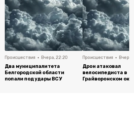
Происшествия
Вчера, 22:20
Происшествия
Вчера, 
Два муниципалитета
Дрон атаковал
Белгородской области
велосипедиста в
попали под удары ВСУ
Грайворонском окр