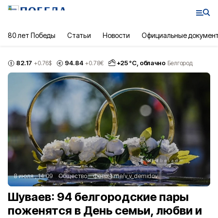
80 лет Победы
Статьи
Новости
Официальные докумен
82.17
94.84
+
25
°С,
облачно
+0.76
$
+0.78
€
Белгород
8 июля , 14:09
Общество
Фото:
t.me/v_v_demidov
Шуваев: 94 белгородские пары
поженятся в День семьи, любви и