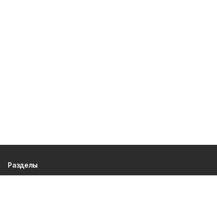
Разделы
80 лет Победы
Новости
Статьи