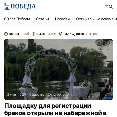
80 лет Победы
Статьи
Новости
Официальные докумен
80.93
93.19
+
33
°С,
ясно
-0.20
$
-0.39
€
Белгород
2 мая , 10:29
Общество
Фото:
belregion.ru
Площадку для регистрации
браков открыли на набережной в