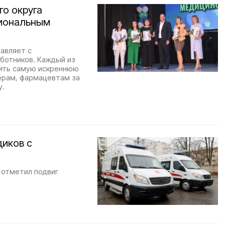
го округа
сиональным
равляет с
ботников. Каждый из
зить самую искреннюю
ерам, фармацевтам за
у.
диков с
 отметил подвиг