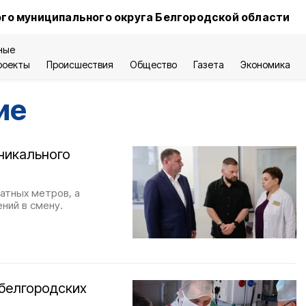
го муниципального округа Белгородской области
ные
роекты
Происшествия
Общество
Газета
Экономика
ие
никального
атных метров, а
ний в смену.
 белгородских