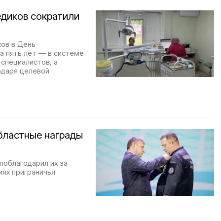
едиков сократили
ков в День
а пять лет — в системе
специалистов, а
одаря целевой
областные награды
поблагодарил их за
ях приграничья