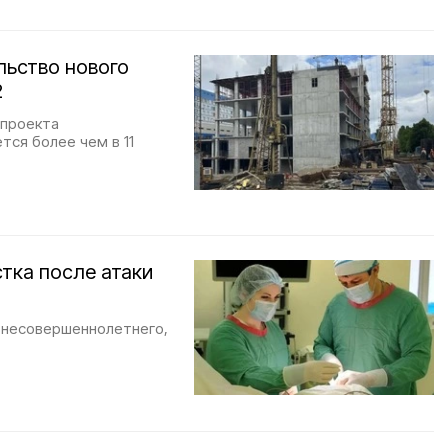
льство нового
2
цпроекта
тся более чем в 11
стка после атаки
л несовершеннолетнего,