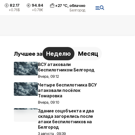
82.17
94.84
+
27
°С,
облачно
+0.76
$
+0.78
€
Белгород
Неделю
Месяц
Лучшее за
ВСУ атаковали
беспилотником Белгород
Вчера, 09:12
Четыре беспилотника ВСУ
атаковали посёлок
Томаровка
Вчера, 09:10
Здание соцобъекта и два
склада загорелись после
атаки беспилотников на
Белгород
3 августа , 09:39