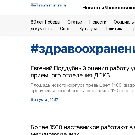
Новости Яковлевско
80 лет Победы
Статьи
Новости
Официаль
документы
Спорт
Культура
Политика
П
#
здравоохранен
Евгений Поддубный оценил работу у
приёмного отделения ДОКБ
Площадь нового корпуса превышает 1400 квадр
пропускная способность составляет 120 посеще
6 августа , 10:57
Более 1500 наставников работают в
медучреждениях