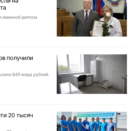
если на
та
и именной диплом
ов получили
ысила 849 млрд рублей.
ти 20 тысяч