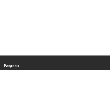
Разделы
80 лет Победы
Новости
Статьи
Официальные документы
Спорт
Культура