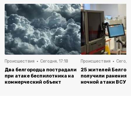
Происшествия
Сегодня, 17:18
Происшествия
Сегодня
Два белгородца пострадали
25 жителей Белгор
при атаке беспилотника на
получили ранения 
коммерческий объект
ночной атаки ВСУ