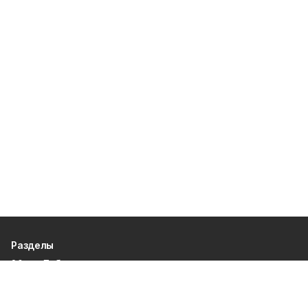
Разделы
80 лет Победы
Новости
Статьи