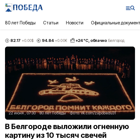
80 лет Победы
Статьи
Новости
Официальные докумен
82.17
94.84
+
24
°С,
облачно
+0.00
$
+0.00
€
Белгород
22 июня , 07:30
80 лет Победы
Фото:
vk.com/zapobedu31
В Белгороде выложили огненную
картину из 10 тысяч свечей