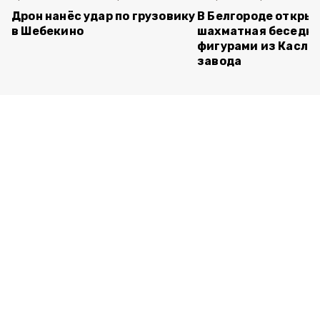
Дрон нанёс удар по грузовику
В Белгороде откры
в Шебекино
шахматная беседка
фигурами из Касли
завода