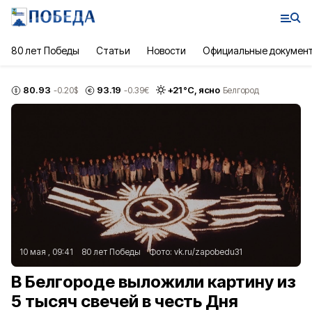
80 лет Победы
Статьи
Новости
Официальные докумен
80.93
93.19
+
21
°С,
ясно
-0.20
$
-0.39
€
Белгород
10 мая , 09:41
80 лет Победы
Фото:
vk.ru/zapobedu31
В Белгороде выложили картину из
5 тысяч свечей в честь Дня