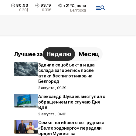
80.93
93.19
+
21
°С,
ясно
-0.20
$
-0.39
€
Белгород
Неделю
Месяц
Лучшее за
Здание соцобъекта и два
склада загорелись после
атаки беспилотников на
Белгород
3 августа , 09:39
Александр Шуваев выступил с
обращением по случаю Дня
ВДВ
2 августа , 04:01
Семье погибшего сотрудника
«Белгородэнерго» передали
орден Мужества