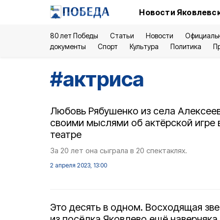
Новости Яковлевск
80 лет Победы
Статьи
Новости
Официаль
документы
Спорт
Культура
Политика
П
#
актриса
Любовь Рябушенко из села Алексее
своими мыслями об актёрской игре 
театре
За 20 лет она сыграла в 20 спектаклях.
2 апреля 2023, 13:00
Это десять в одном. Восходящая зв
из посёлка Яковлево ещё наверняка 