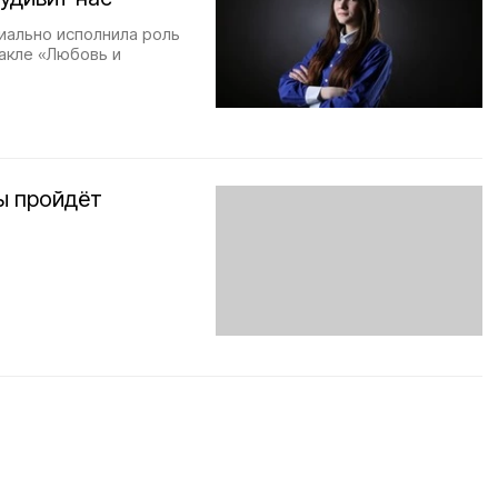
иально исполнила роль
акле «Любовь и
ы пройдёт