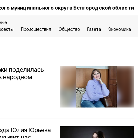
ого муниципального округа Белгородской области
ные
роекты
Происшествия
Общество
Газета
Экономика
вки поделилась
в народном
езда Юлия Юрьева
удивит нас