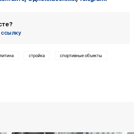
сте?
ссылку
злитина
стройка
спортивные объекты