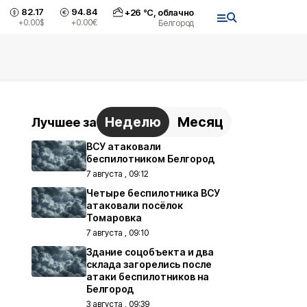
82.17
94.84
+
26
°С,
облачно
+0.00
$
+0.00
€
Белгород
Неделю
Месяц
Лучшее за
ВСУ атаковали
беспилотником Белгород
7 августа , 09:12
Четыре беспилотника ВСУ
атаковали посёлок
Томаровка
7 августа , 09:10
Здание соцобъекта и два
склада загорелись после
атаки беспилотников на
Белгород
3 августа , 09:39