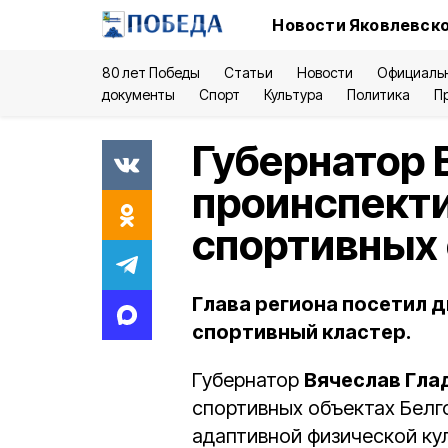
Новости Яковлевско
80 лет Победы
Статьи
Новости
Официаль
документы
Спорт
Культура
Политика
П
Губернатор 
проинспекти
спортивных 
Глава региона посетил д
спортивный кластер.
Губернатор
Вячеслав Гла
спортивных объектах Белг
адаптивной физической ку