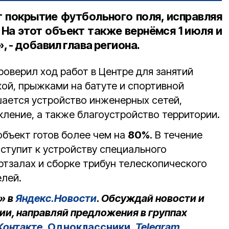
 покрытие футбольного поля, исправляя
 На этот объект также вернёмся 1 июля и
 - добавил глава региона.
оверил ход работ в Центре для занятий
ой, прыжками на батуте и спортивной
шается устройство инженерных сетей,
кление, а также благоустройство территории.
объект готов более чем на
80%
. В течение
ступит к устройству специального
ртзалах и сборке трибун телескопического
елей.
» в
Яндекс.Новости
. Обсуждай новости и
ии, направляй предложения в группах
Контакте
,
Одноклассники
,
Telegram
.