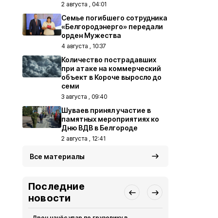
2 августа , 04:01
Семье погибшего сотрудника
«Белгородэнерго» передали
орден Мужества
4 августа , 10:37
Количество пострадавших
при атаке на коммерческий
объект в Короче выросло до
семи
3 августа , 09:40
Шуваев принял участие в
памятных мероприятиях ко
Дню ВДВ в Белгороде
2 августа , 12:41
Все материалы
Последние
новости
Дрон нанёс удар по грузовику в
За сутки в 