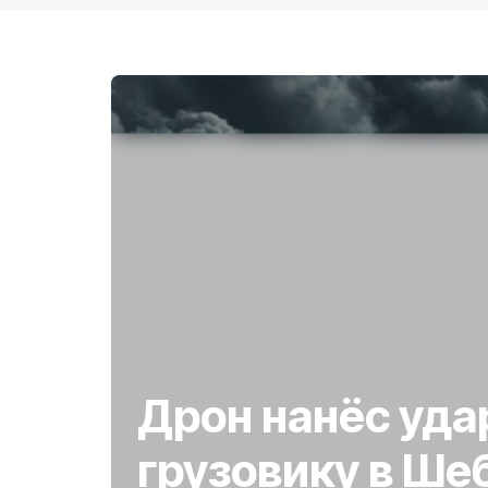
Дрон нанёс уда
грузовику в Ше