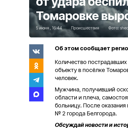
от удара беспи
Томаровке выро
5 июня , 16:44
Происшествия
Фото:
she
Об этом сообщает реги
Количество пострадавших
объекту в посёлке Томаров
человек.
Мужчина, получивший оско
области и плеча, самосто
больницу. После оказания
№ 2 города Белгорода.
Обсуждай новости и исто