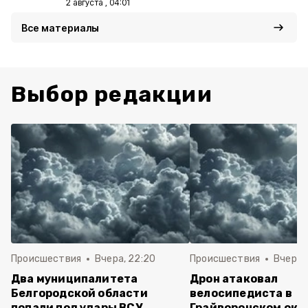
2 августа , 04:01
Все материалы
Выбор редакции
Происшествия
Вчера, 22:20
Происшествия
Вчера, 
Два муниципалитета
Дрон атаковал
Белгородской области
велосипедиста в
попали под удары ВСУ
Грайворонском окр