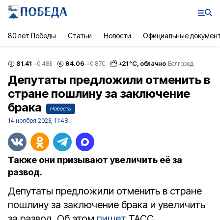
80 лет Победы
Статьи
Новости
Официальные докумен
81.41
94.06
+
21
°С,
облачно
+0.48
$
+0.87
€
Белгород
Депутаты предложили отменить в
стране пошлину за заключение
брака
Новость
14 ноября 2023, 11:48
Также они призывают увеличить её за
развод.
Депутаты предложили отменить в стране
пошлину за заключение брака и увеличить
за развод. Об этом
пишет
ТАСС.