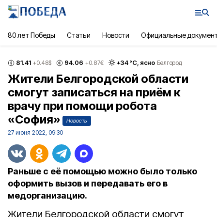
80 лет Победы
Статьи
Новости
Официальные докумен
81.41
94.06
+
34
°С,
ясно
+0.48
$
+0.87
€
Белгород
Жители Белгородской области
смогут записаться на приём к
врачу при помощи робота
«София»
Новость
27 июня 2022, 09:30
Раньше с её помощью можно было только
оформить вызов и передавать его в
медорганизацию.
Жители Белгородской области смогут