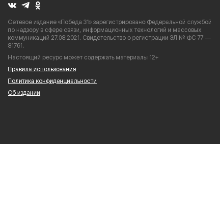
Сетевое издание «Победа 31» зарегистрировано Федеральной службой
по надзору в сфере связи, информационных технологий и массовых
коммуникаций 27.08.2021. Свидетельство о регистрации ЭЛ № ФС 77 —
81761.
Настоящий ресурс может содержать материалы 12+
Правила использования
Политика конфиденциальности
Об издании