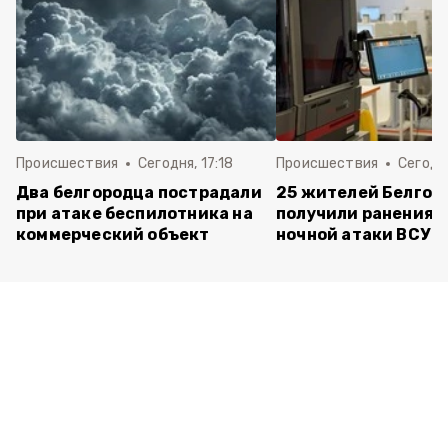
Происшествия
Сегодня, 17:18
Происшествия
Сегодня
Два белгородца пострадали
25 жителей Белгор
при атаке беспилотника на
получили ранения 
коммерческий объект
ночной атаки ВСУ