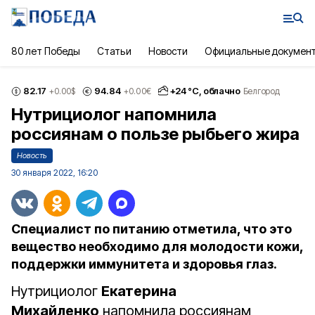
80 лет Победы
Статьи
Новости
Официальные докумен
82.17
94.84
+
24
°С,
облачно
+0.00
$
+0.00
€
Белгород
Нутрициолог напомнила
россиянам о пользе рыбьего жира
Новость
30 января 2022, 16:20
Специалист по питанию отметила, что это
вещество необходимо для молодости кожи,
поддержки иммунитета и здоровья глаз.
Нутрициолог
Екатерина
Михайленко
напомнила россиянам