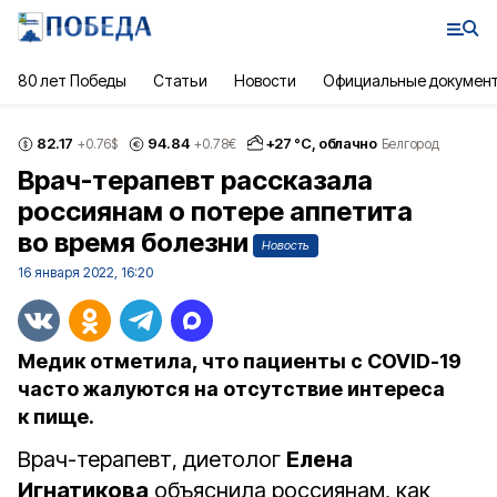
80 лет Победы
Статьи
Новости
Официальные докумен
82.17
94.84
+
27
°С,
облачно
+0.76
$
+0.78
€
Белгород
Врач-терапевт рассказала
россиянам о потере аппетита
во время болезни
Новость
16 января 2022, 16:20
Медик отметила, что пациенты с COVID-19
часто жалуются на отсутствие интереса
к пище.
Врач-терапевт, диетолог
Елена
Игнатикова
объяснила россиянам, как