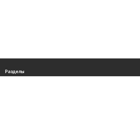
Разделы
80 лет Победы
Новости
Статьи
Официальные документы
Спорт
Культура
Политика
Проекты