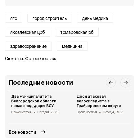
яго
город строитель
день медика
яковлевская црб
томаровская рб
здравоохранение
медицина
Сюжеты:
Фоторепортаж
Последние новости
Два муниципалитета
Дрон атаковал
Белгородской области
велосипедиста в
попали под удары ВСУ
Грайворонском округе
Происшествия
Сегодня, 22:20
Происшествия
Сегодня, 19:37
Все новости