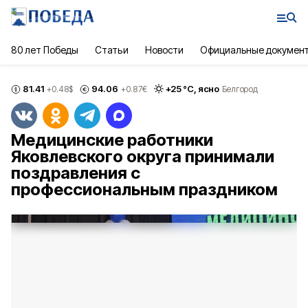
80 лет Победы
Статьи
Новости
Официальные докумен
81.41
94.06
+
25
°С,
ясно
+0.48
$
+0.87
€
Белгород
Медицинские работники
Яковлевского округа принимали
поздравления с
профессиональным праздником