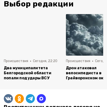
Выбор редакции
Происшествия
Сегодня, 22:20
Происшествия
Сегодня
Два муниципалитета
Дрон атаковал
Белгородской области
велосипедиста в
попали под удары ВСУ
Грайворонском окр