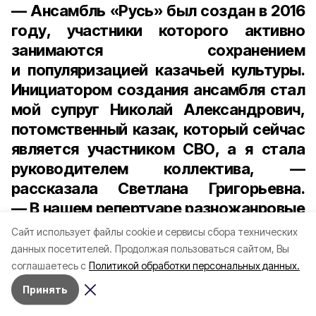
— Ансамбль «Русь» был создан в 2016
году, участники которого активно
занимаются сохранением
и популяризацией казачьей культуры.
Инициатором создания ансамбля стал
мой супруг Николай Александрович,
потомственный казак, который сейчас
является участником СВО, а я стала
руководителем коллектива, —
рассказала Светлана Григорьевна.
— В нашем репертуаре разножанровые
песни: традиционные казачьи, русские
Cайт использует файлы cookie и сервисы сбора технических
народные. Особое внимание уделяем
данных посетителей.
Продолжая пользоваться сайтом, Вы
хореографии: элементы танца
соглашаетесь с
Политикой обработки персональных данных.
присутствуют практически в каждом
Принять
номере. Не раз становились