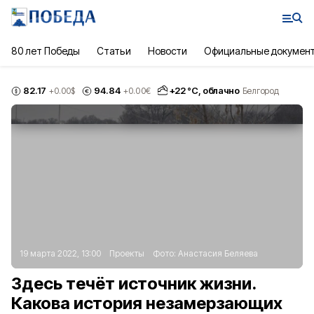
80 лет Победы
Статьи
Новости
Официальные докумен
82.17
94.84
+
22
°С,
облачно
+0.00
$
+0.00
€
Белгород
19 марта 2022, 13:00
Проекты
Фото:
Анастасия Беляева
Здесь течёт источник жизни.
Какова история незамерзающих