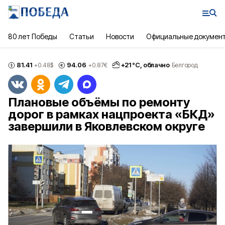
80 лет Победы
Статьи
Новости
Официальные докумен
81.41
94.06
+
21
°С,
облачно
+0.48
$
+0.87
€
Белгород
Плановые объёмы по ремонту
дорог в рамках нацпроекта «БКД»
завершили в Яковлевском округе