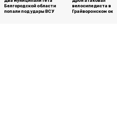
Два муниципалитета
Дрон атаковал
Белгородской области
велосипедиста в
попали под удары ВСУ
Грайворонском окр