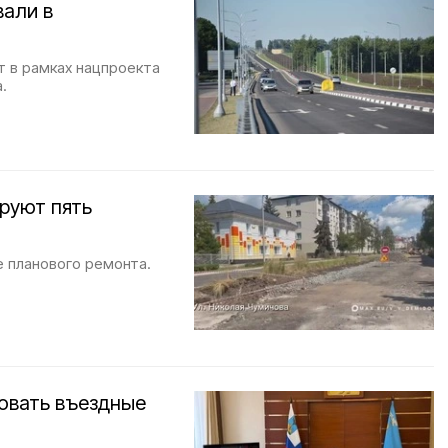
вали в
т в рамках нацпроекта
.
руют пять
е планового ремонта.
овать въездные