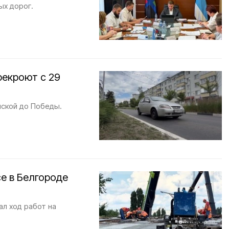
ых дорог.
рекроют с 29
нской до Победы.
е в Белгороде
л ход работ на