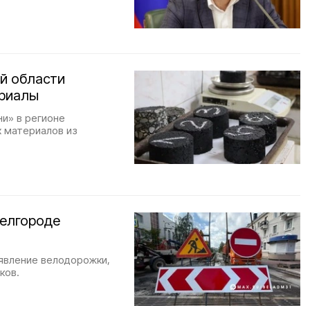
й области
ериалы
и» в регионе
 материалов из
Белгороде
явление велодорожки,
ков.