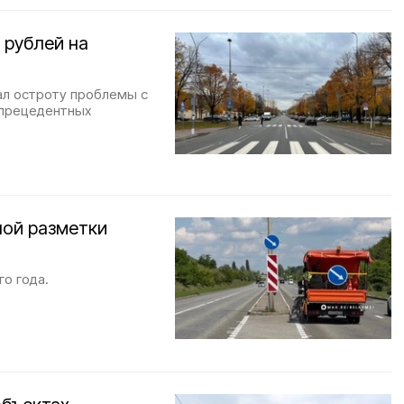
 рублей на
ал остроту проблемы с
спрецедентных
ной разметки
о года.