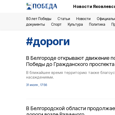
Новости Яковлевск
80 лет Победы
Статьи
Новости
Официаль
документы
Спорт
Культура
Политика
П
#
дороги
В Белгороде открывают движение п
Победы до Гражданского проспекта
В ближайшее время территорию также благоу
насаждениями.
31 июля , 17:56
В Белгородской области продолжае
дороги возле Разумного