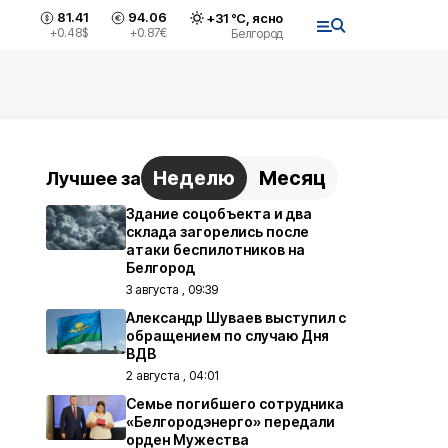
81.41
94.06
+
31
°С,
ясно
+0.48
$
+0.87
€
Белгород
Неделю
Месяц
Лучшее за
Здание соцобъекта и два
склада загорелись после
атаки беспилотников на
Белгород
3 августа , 09:39
Александр Шуваев выступил с
обращением по случаю Дня
ВДВ
2 августа , 04:01
Семье погибшего сотрудника
«Белгородэнерго» передали
орден Мужества