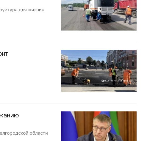
руктура для жизни».
онт
ржанию
Белгородской области