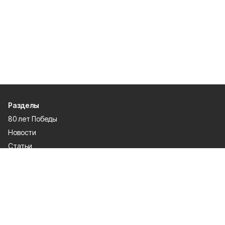
Разделы
80 лет Победы
Новости
Статьи
Официальные документы
Спорт
Культура
Политика
Проекты