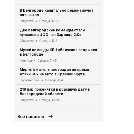
В Белгороде капитально ремонтируют
Четыре бес
пять школ
несколько с
Общество
Сегодня, 12:23
Происшествия
Две белгородские команды стали
Девять мир
лучшими в ЦФО на «Зарнице 2.0»
атаке бесп
Общество
Сегодня, 12:21
Происшествия
Музей команды КВН «Близкие» открылся
Шуваев: ВСУ
в Белгороде
Белгородск
Культура
Сегодня, 11:46
Происшествия
Мирный житель пострадал во время
91 белгоро
атаки ВСУ на авто в Красной Яруге
получила 10
рождении р
Происшествия
Сегодня, 10:45
Экономика
Се
218 пар поженятся в красивую дату в
Белгородской области
Шуваев обр
случаю Дня
Общество
Сегодня, 10:20
Спорт
Сегодн
Все новости