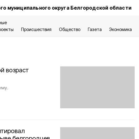
го муниципального округа Белгородской области
ные
роекты
Происшествия
Общество
Газета
Экономика
й возраст
уму.
нтировал
ыве белгородцев