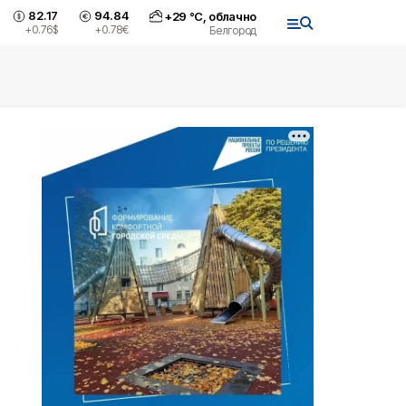
82.17
94.84
+
29
°С,
облачно
+0.76
$
+0.78
€
Белгород