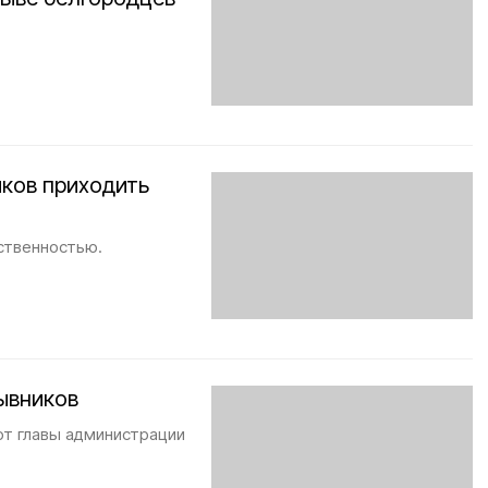
иков приходить
ственностью.
ывников
от главы администрации