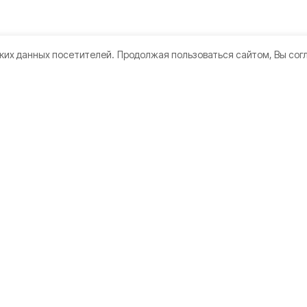
ких данных посетителей.
Продолжая пользоваться сайтом, Вы сог
кте
Мы в соцсетях
нии
 использования
дателям
ьная оценка условий труда
а конфиденциальности