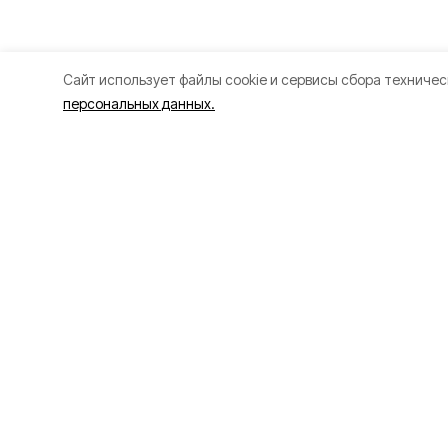
Cайт использует файлы cookie и сервисы сбора техничес
персональных данных.
Разделы
О прое
80 лет Победы
Об изда
Новости
Правила
Статьи
Рекламо
Официальные документы
Специал
Спорт
Политик
Культура
Политика
Проекты