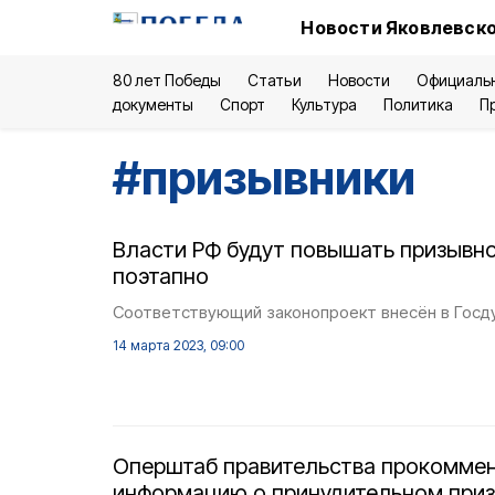
Новости Яковлевско
80 лет Победы
Статьи
Новости
Официаль
документы
Спорт
Культура
Политика
П
#
призывники
Власти РФ будут повышать призывно
поэтапно
Соответствующий законопроект внесён в Госд
14 марта 2023, 09:00
Оперштаб правительства прокомме
информацию о принудительном приз