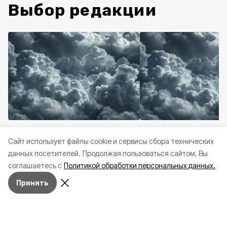
Выбор редакции
Происшествия
Сегодня, 22:20
Происшествия
Сегодня
Cайт использует файлы cookie и сервисы сбора технических
Два муниципалитета
Дрон атаковал
данных посетителей.
Продолжая пользоваться сайтом, Вы
Белгородской области
велосипедиста в
соглашаетесь с
Политикой обработки персональных данных.
попали под удары ВСУ
Грайворонском окр
Принять