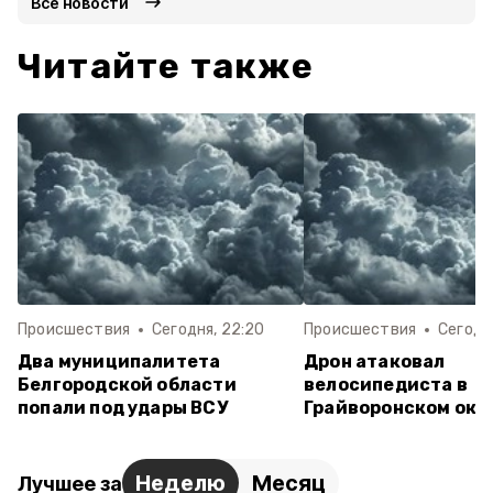
Все новости
Читайте также
Происшествия
Сегодня, 22:20
Происшествия
Сегодня
Два муниципалитета
Дрон атаковал
Белгородской области
велосипедиста в
попали под удары ВСУ
Грайворонском окр
Неделю
Месяц
Лучшее за