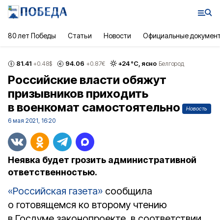
80 лет Победы
Статьи
Новости
Официальные докумен
81.41
94.06
+
24
°С,
ясно
+0.48
$
+0.87
€
Белгород
Российские власти обяжут
призывников приходить
в военкомат самостоятельно
Новость
6 мая 2021, 16:20
Неявка будет грозить административной
ответственностью.
«Российская газета»
сообщила
о готовящемся ко второму чтению
в Госдуме законопроекте, в соответствии