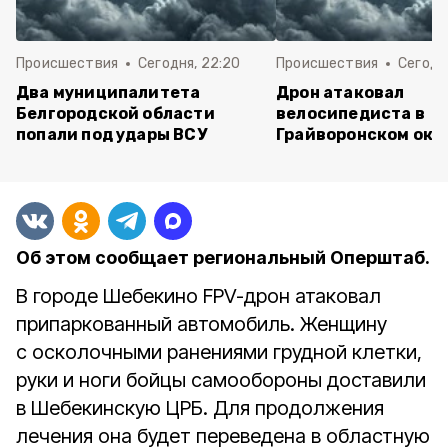
Происшествия
Сегодня, 22:20
Происшествия
Сегодня
Два муниципалитета
Дрон атаковал
Белгородской области
велосипедиста в
попали под удары ВСУ
Грайворонском окр
Об этом сообщает региональный Оперштаб.
В городе Шебекино FPV-дрон атаковал
припаркованный автомобиль. Женщину
с осколочными ранениями грудной клетки,
руки и ноги бойцы самообороны доставили
в Шебекинскую ЦРБ. Для продолжения
лечения она будет переведена в областную