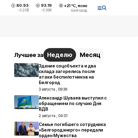
80.93
93.19
+
21
°С,
ясно
-0.20
$
-0.39
€
Белгород
Неделю
Месяц
Лучшее за
Здание соцобъекта и два
склада загорелись после
атаки беспилотников на
Белгород
3 августа , 09:39
Александр Шуваев выступил с
обращением по случаю Дня
ВДВ
2 августа , 04:01
Семье погибшего сотрудника
«Белгородэнерго» передали
орден Мужества