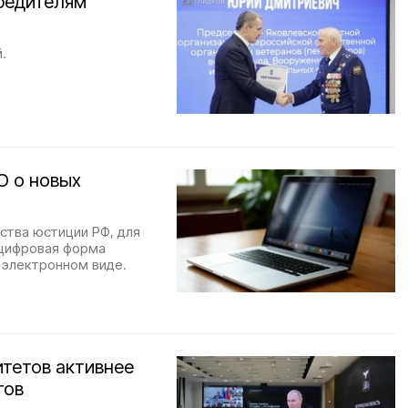
обедителям
.
О о новых
ства юстиции РФ, для
 цифровая форма
 электронном виде.
итетов активнее
тов