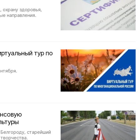
 охрану здоровья,
ые направления.
иртуальный тур по
ентября.
ансовую
льтуры
 Белгороду, старейший
 творчества.