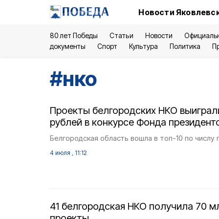
Новости Яковлевск
80 лет Победы
Статьи
Новости
Официаль
документы
Спорт
Культура
Политика
П
#
нко
Проекты белгородских НКО выиграл
рублей в конкурсе Фонда президент
Белгородская область вошла в топ-10 по числу
4 июля , 11:12
41 белгородская НКО получила 70 м
проекты