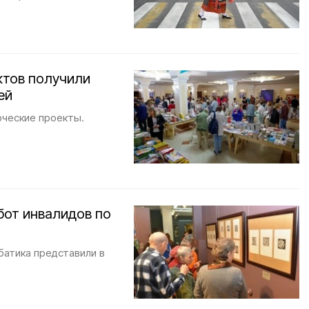
ктов получили
ей
рческие проекты.
бот инвалидов по
батика представили в