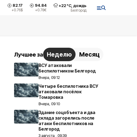
82.17
94.84
+
22
°С,
дождь
+0.76
$
+0.78
€
Белгород
Неделю
Месяц
Лучшее за
ВСУ атаковали
беспилотником Белгород
Вчера, 09:12
Четыре беспилотника ВСУ
атаковали посёлок
Томаровка
Вчера, 09:10
Здание соцобъекта и два
склада загорелись после
атаки беспилотников на
Белгород
3 августа , 09:39