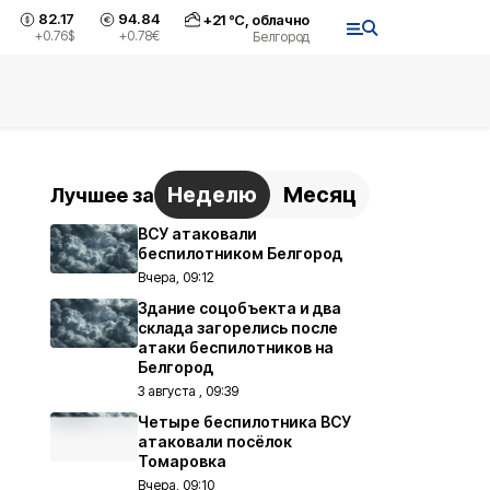
82.17
94.84
+
21
°С,
облачно
+0.76
$
+0.78
€
Белгород
Неделю
Месяц
Лучшее за
ВСУ атаковали
беспилотником Белгород
Вчера, 09:12
Здание соцобъекта и два
склада загорелись после
атаки беспилотников на
Белгород
3 августа , 09:39
Четыре беспилотника ВСУ
атаковали посёлок
Томаровка
Вчера, 09:10