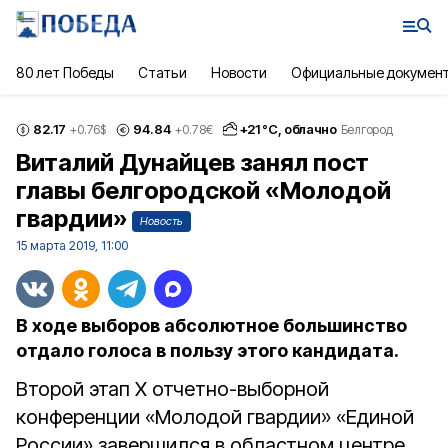
80 лет Победы
Статьи
Новости
Официальные докумен
82.17
94.84
+
21
°С,
облачно
+0.76
$
+0.78
€
Белгород
Виталий Дунайцев занял пост
главы белгородской «Молодой
гвардии»
Новость
15 марта 2019, 11:00
В ходе выборов абсолютное большинство
отдало голоса в пользу этого кандидата.
Второй этап X отчетно-выборной
конференции «Молодой гвардии» «Единой
России» завершился в областном центре