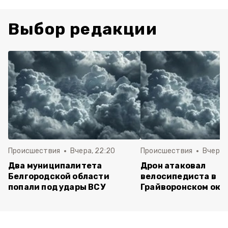
Выбор редакции
Происшествия
Вчера, 22:20
Происшествия
Вчера, 
Два муниципалитета
Дрон атаковал
Белгородской области
велосипедиста в
попали под удары ВСУ
Грайворонском окр