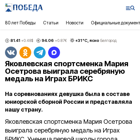
80 лет Победы
Статьи
Новости
Официальные докумен
81.41
94.06
+
31
°С,
ясно
+0.48
$
+0.87
€
Белгород
Яковлевская спортсменка Мария
Осетрова выиграла серебряную
медаль на Играх БРИКС
На соревнованиях девушка была в составе
юниорской сборной России и представляла
нашу страну.
Яковлевская спортсменка Мария Осетрова
выиграла серебряную медаль на Играх
БРИКС. Ученица первой школы города