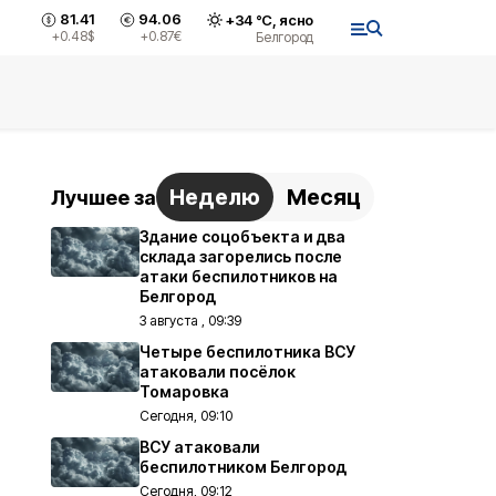
81.41
94.06
+
34
°С,
ясно
+0.48
$
+0.87
€
Белгород
Неделю
Месяц
Лучшее за
Здание соцобъекта и два
склада загорелись после
атаки беспилотников на
Белгород
3 августа , 09:39
Четыре беспилотника ВСУ
атаковали посёлок
Томаровка
Сегодня, 09:10
ВСУ атаковали
беспилотником Белгород
Сегодня, 09:12