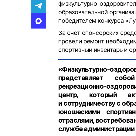
физкультурно-оздоровител
образовательной организац
победителем конкурса «Луч
За счёт спонсорских сред
провели ремонт необходим
спортивный инвентарь и ор
«Физкультурно-озд
представляет собой
рекреационно-оздорови
центр, который ак
и сотрудничеству с об
юношескими спортив
отраслями, востребова
службе администрации 