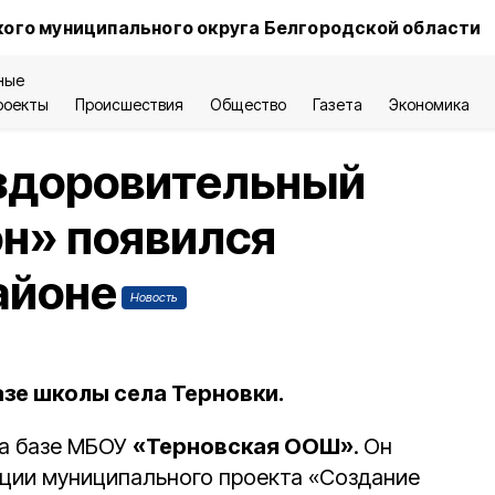
ого муниципального округа Белгородской области
ные
роекты
Происшествия
Общество
Газета
Экономика
здоровительный
н» появился
айоне
Новость
зе школы села Терновки.
на базе МБОУ
«Терновская ООШ»
.
Он
ации муниципального проекта «Создание