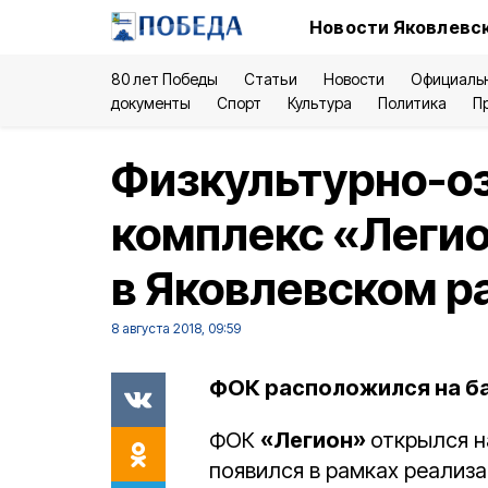
Новости Яковлевск
80 лет Победы
Статьи
Новости
Официаль
документы
Спорт
Культура
Политика
П
Физкультурно-о
комплекс «Легио
в Яковлевском р
8 августа 2018, 09:59
ФОК расположился на ба
ФОК
«Легион»
открылся 
появился в рамках реализ