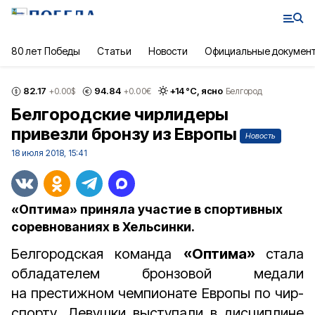
80 лет Победы
Статьи
Новости
Официальные докумен
82.17
94.84
+
14
°С,
ясно
+0.00
$
+0.00
€
Белгород
Белгородские чирлидеры
привезли бронзу из Европы
Новость
18 июля 2018, 15:41
«Оптима» приняла участие в спортивных
соревнованиях в Хельсинки.
Белгородская команда
«Оптима»
стала
обладателем бронзовой медали
на престижном чемпионате Европы по чир-
спорту. Девушки выступали в дисциплине