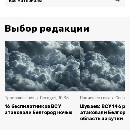
Все материалы
Выбор редакции
Происшествия
Сегодня, 10:35
Происшествия
Сегодня
16 беспилотников ВСУ
Шуваев: ВСУ 146 ра
атаковали Белгород ночью
атаковали Белгоро
область за сутки