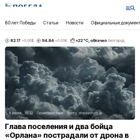
80 лет Победы
Статьи
Новости
Официальные докумен
82.17
94.84
+
22
°С,
облачно
+0.00
$
+0.00
€
Белгород
8 июля , 16:32
Происшествия
Фото:
shedevrum.ai
Глава поселения и два бойца
«Орлана» пострадали от дрона в