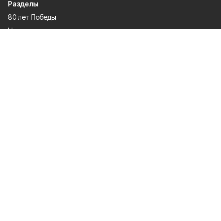
Разделы
80 лет Победы
Новости
Статьи
Официальные документы
Спорт
Культура
Политика
Проекты
Происшествия
Газета
Общество
Экономика
О проекте
Об издании
Правила использования