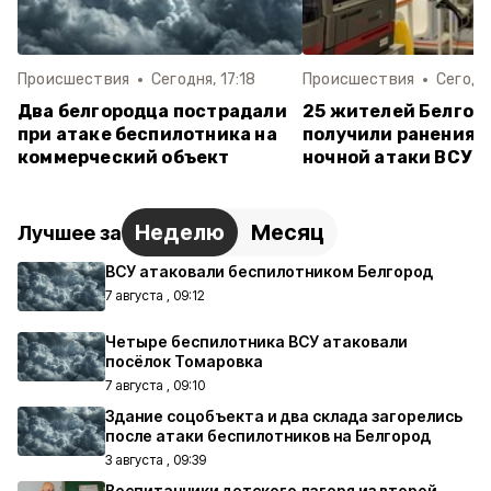
Происшествия
Сегодня, 17:18
Происшествия
Сегодня
Два белгородца пострадали
25 жителей Белгор
при атаке беспилотника на
получили ранения 
коммерческий объект
ночной атаки ВСУ
Неделю
Месяц
Лучшее за
ВСУ атаковали беспилотником Белгород
7 августа , 09:12
Четыре беспилотника ВСУ атаковали
посёлок Томаровка
7 августа , 09:10
Здание соцобъекта и два склада загорелись
после атаки беспилотников на Белгород
3 августа , 09:39
Воспитанники детского лагеря из второй