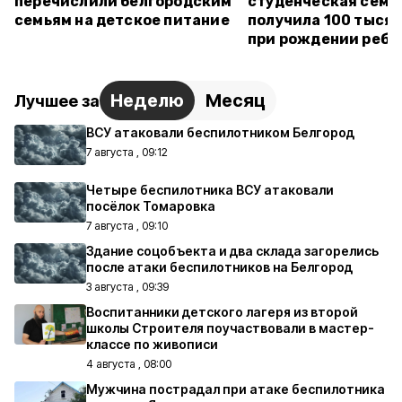
перечислили белгородским
студенческая семь
семьям на детское питание
получила 100 тысяч
при рождении ребё
Неделю
Месяц
Лучшее за
ВСУ атаковали беспилотником Белгород
7 августа , 09:12
Четыре беспилотника ВСУ атаковали
посёлок Томаровка
7 августа , 09:10
Здание соцобъекта и два склада загорелись
после атаки беспилотников на Белгород
3 августа , 09:39
Воспитанники детского лагеря из второй
школы Строителя поучаствовали в мастер-
классе по живописи
4 августа , 08:00
Мужчина пострадал при атаке беспилотника