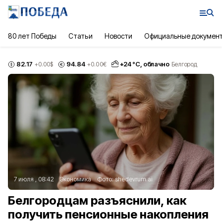
80 лет Победы
Статьи
Новости
Официальные докумен
82.17
94.84
+
24
°С,
облачно
+0.00
$
+0.00
€
Белгород
7 июля , 08:42
Экономика
Фото:
shedevrum.ai
Белгородцам разъяснили, как
получить пенсионные накопления