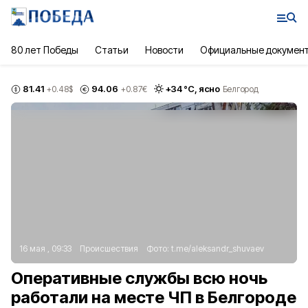
80 лет Победы
Статьи
Новости
Официальные докумен
81.41
94.06
+
34
°С,
ясно
+0.48
$
+0.87
€
Белгород
16 мая , 09:33
Происшествия
Фото:
t.me/aleksandr_shuvaev
Оперативные службы всю ночь
работали на месте ЧП в Белгороде