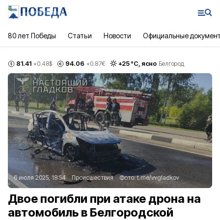
80 лет Победы
Статьи
Новости
Официальные докумен
81.41
94.06
+
25
°С,
ясно
+0.48
$
+0.87
€
Белгород
6 июля 2025, 18:54
Происшествия
Фото:
t.me/vvgladkov
Двое погибли при атаке дрона на
автомобиль в Белгородской