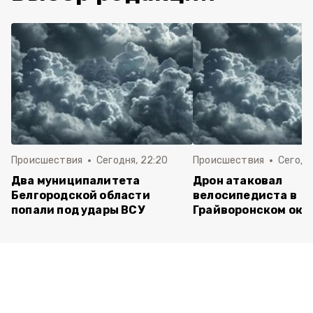
Происшествия
Сегодня, 22:20
Происшествия
Сегодня
Два муниципалитета
Дрон атаковал
Белгородской области
велосипедиста в
попали под удары ВСУ
Грайворонском окр